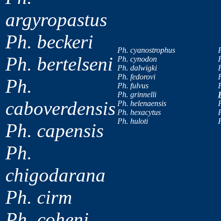
argyropastus
Ph. beckeri
Ph. cyanostrophus
Ph. bertelseni
Ph. cynodon
Ph. dalwigki
Ph. fedorovi
Ph.
Ph. fulvus
P
Ph. grinnelli
caboverdensis
Ph. helenaensis
Ph. hexacytus
Ph. huloti
Ph. capensis
Ph.
chigodarana
Ph. cirm
Ph. coheni