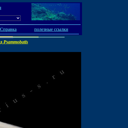
я
Справка
полезные ссылки
од
Psammobatis