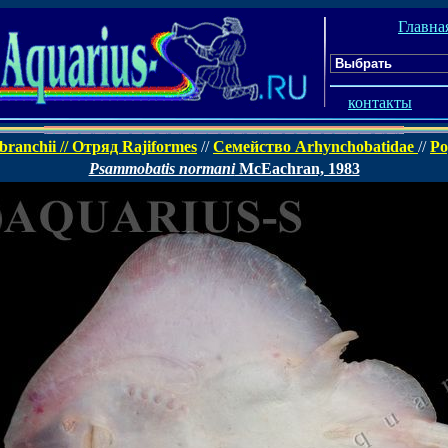
Главна
контакты
ranchii // Отряд Rajiformes
//
Семейство Arhynchobatidae
//
Р
Psammobatis normani
McEachran, 1983