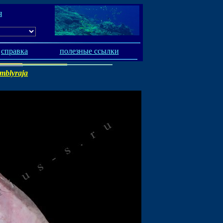
я
справка
полезные ссылки
mblyraja