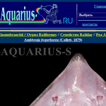
Главна
контакты
lasmobranchii // Отряд Rajiformes
//
Семейство Rajidae
//
Род
A
Amblyraja hyperborea
(Collett, 1879)