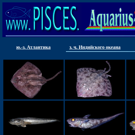
ю.-з. Атлантика
з. ч. Индийского океана