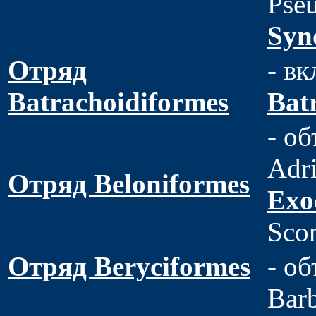
Pseu
Syn
Отряд
- вк
Batrachoidiformes
Bat
- об
Adr
Отряд Beloniformes
Exo
Scom
Отряд Beryciformes
- об
Barb