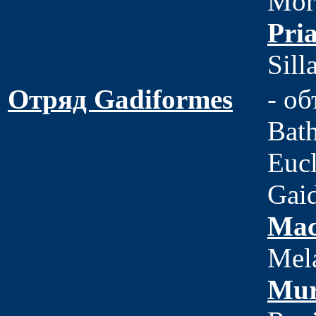
Mor
Pri
Sill
Отряд Gadiformes
- о
Bath
Eucl
Gaid
Mac
Mel
Mur