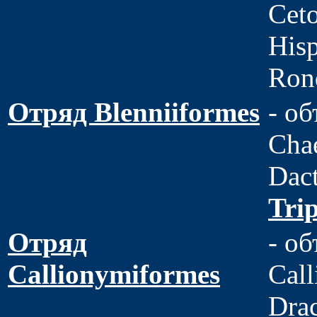
Ceto
His
Rond
Отряд Blenniiformes
- о
Chae
Dact
Trip
Отряд
- об
Callionymiformes
Call
Drac