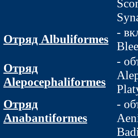
Sco
Syn
- вк
Отряд Albuliformes
Blee
- об
Отряд
Alep
Alepocephaliformes
Plat
Отряд
- об
Anabantiformes
Aen
Badi