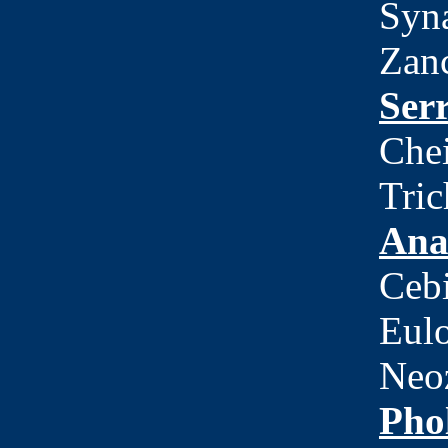
Syna
Zanc
Ser
Che
Tri
Ana
Cebi
Eul
Neoz
Pho