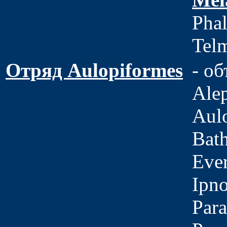
Phal
Telm
Отряд Aulopiformes
- о
Alep
Aulo
Bath
Ever
Ipn
Para