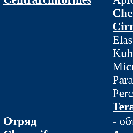
Che
Cirr
Elas
Kuh
Micr
Para
Perc
Ter
Отряд
- об