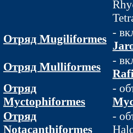
Rhyc
Tetr
- в
Отряд Mugiliformes
Jar
- в
Отряд Mulliformes
Raf
Отряд
- об
Myctophiformes
Myc
Отряд
- об
Notacanthiformes
Halo