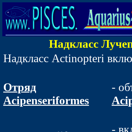
Надкласс Лучеп
Надкласс Actinopteri вкл
Отряд
- об
Acipenseriformes
Aci
- в