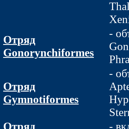
Thal
Xen
- об
Отряд
Gono
Gonorynchiformes
Phra
- об
Отряд
Apt
Gymnotiformes
Hyp
Ster
Отряд
- вк