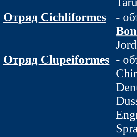
Taru
Отряд Cichliformes
- о
Bon
Jord
Отряд Clupeiformes
- об
Chir
Dent
Duss
Engr
Spra