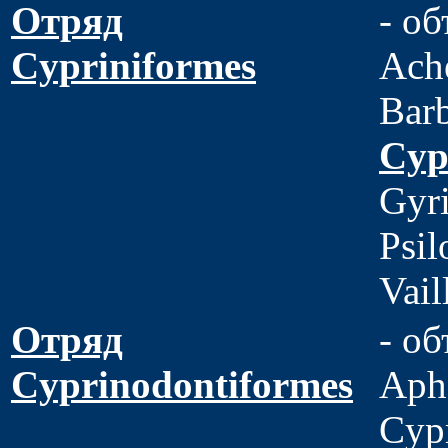
Отряд
- о
Cypriniformes
Ache
Bar
Cyp
Gyri
Psil
Vail
Отряд
- об
Cyprinodontiformes
Apha
Cypr