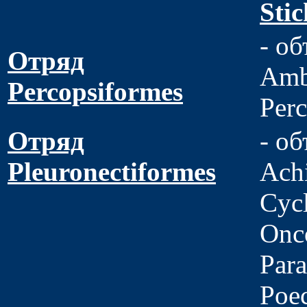
Sti
- об
Отряд
Amb
Percopsiformes
Perc
Отряд
- об
Pleuronectiformes
Achi
Cycl
Onco
Para
Poec