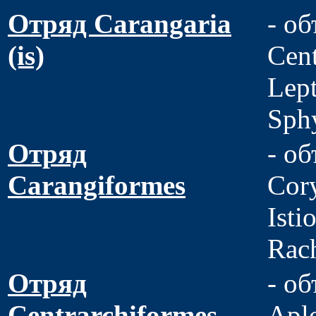
Отряд Carangaria
- об
(is)
Cent
Lep
Sphy
Отряд
- о
Carangiformes
Cor
Isti
Rach
Отряд
- о
Centrarchiformes
Aplo