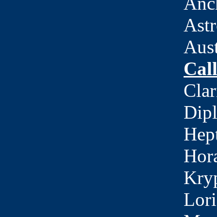
Anc
Astr
Aust
Cal
Clar
Dipl
Hept
Hora
Kryp
Lori