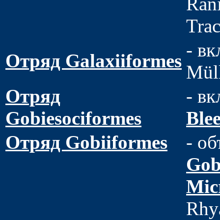
Rani
Trac
- вк
Отряд Galaxiiformes
Müll
Отряд
- в
Gobiesociformes
Blee
Отряд Gobiiformes
- об
Gob
Mic
Rhya