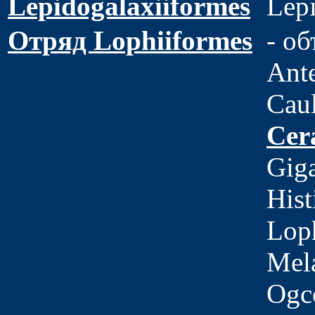
Lepidogalaxiiformes
Lepi
Отряд Lophiiformes
- о
Ante
Caul
Cer
Giga
Hist
Loph
Mela
Ogco