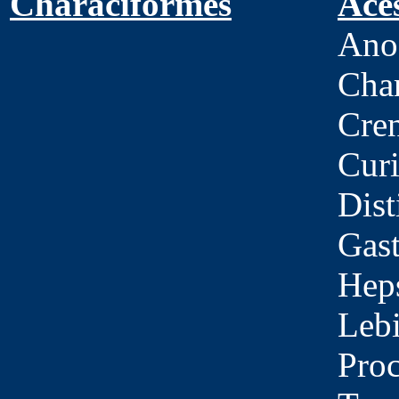
Characiformes
Ace
Ano
Char
Cren
Curi
Dist
Gast
Heps
Lebi
Proc