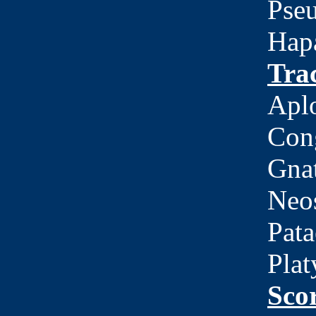
Pseu
Hapa
Tra
Aplo
Con
Gnat
Neos
Pata
Plat
Sco