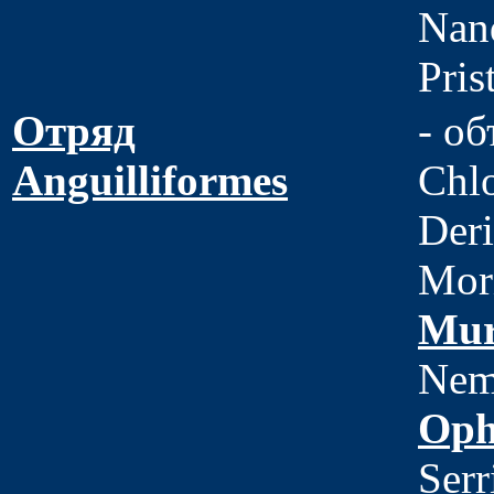
Nan
Pris
Отряд
- об
Anguilliformes
Chl
Deri
Mor
Mur
Nemi
Oph
Serr