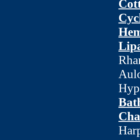
Cot
Cyc
Hem
Lip
Rham
Aul
Hyp
Bat
Cha
Harp