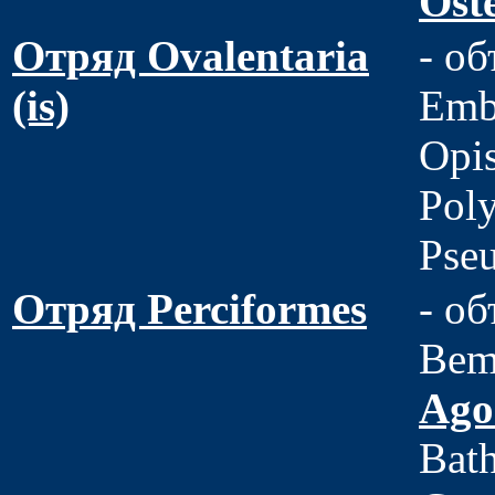
Ost
Отряд Ovalentaria
- о
(is)
Emb
Opis
Poly
Pse
Отряд Perciformes
- о
Bemb
Ago
Bath