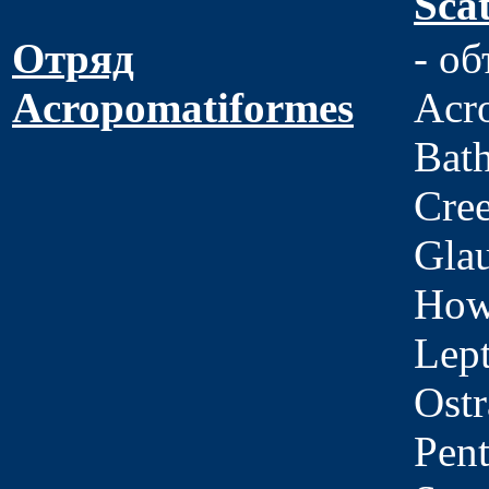
Sca
Отряд
- о
Acropomatiformes
Acro
Bat
Cree
Gla
Howe
Lept
Ost
Pent