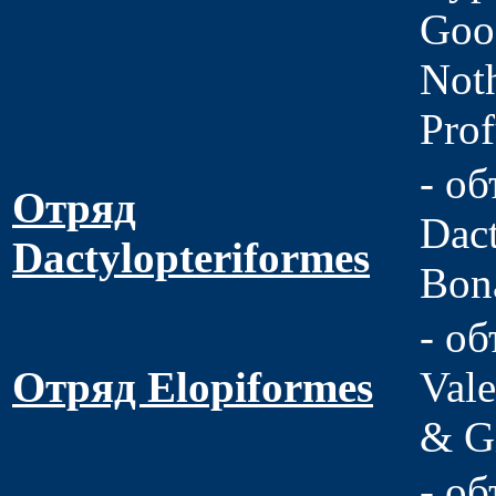
Goo
Not
Prof
- об
Отряд
Dact
Dactylopteriformes
Bon
- об
Отряд Elopiformes
Vale
& Gi
- о