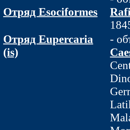
Отряд Esociformes
Raf
184
Отряд Eupercaria
- об
(is)
Cae
Cent
Din
Ger
Lati
Mal