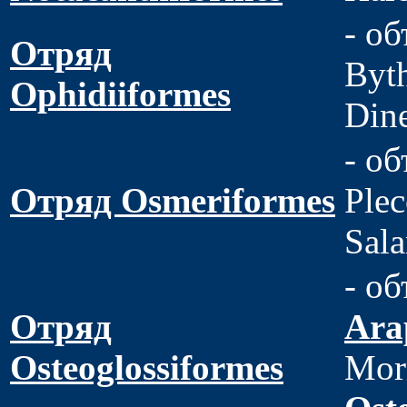
- о
Отряд
Byth
Ophidiiformes
Din
- о
Отряд Osmeriformes
Plec
Sala
- об
Отряд
Ara
Osteoglossiformes
Mor