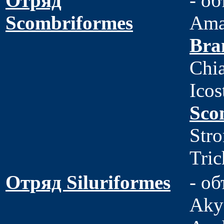
Отряд
- о
Scombriformes
Ama
Bra
Chi
Icos
Sco
Stro
Tric
Отряд Siluriformes
- об
Akys