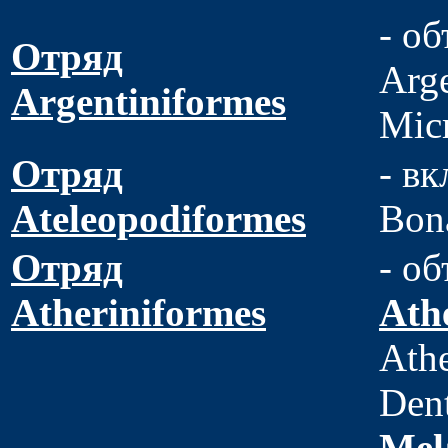
- об
Отряд
Arge
Argentiniformes
Micr
Отряд
- вк
Ateleopodiformes
Bon
Отряд
- об
Atheriniformes
Ath
Athe
Dent
Mel