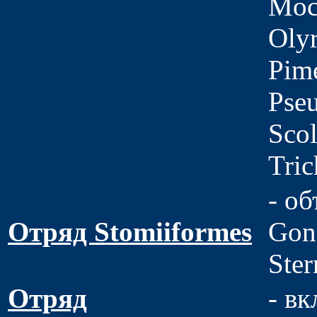
Moc
Olyr
Pime
Pseu
Scol
Tric
- об
Отряд Stomiiformes
Gono
Ste
Отряд
- вк