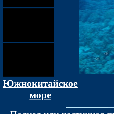
Южнокитайское
море