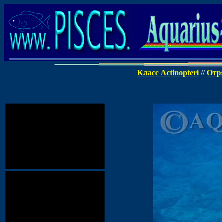
Класс Actinopteri
//
Отря