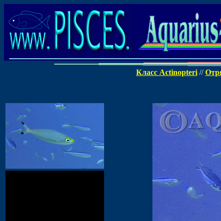
Класс Actinopteri
//
Отря