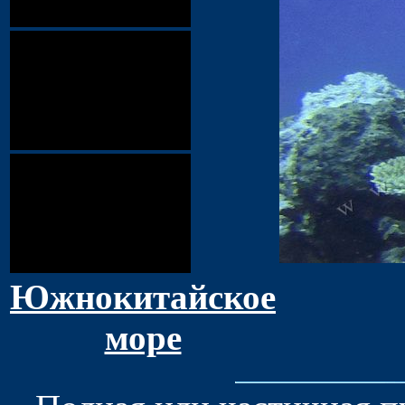
Южнокитайское
море