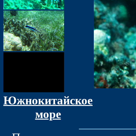
Южнокитайское
море