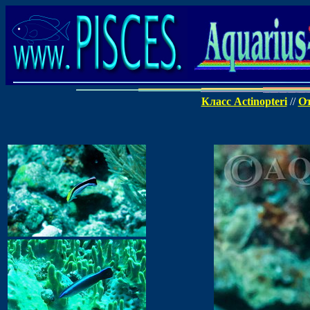
Класс Actinopteri
//
От