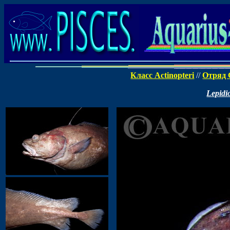
Класс Actinopteri
//
Отряд 
Lepidi