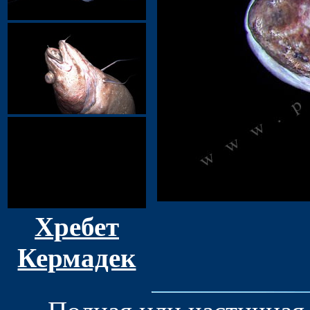
Хребет
Кермадек