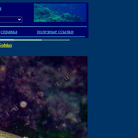
я
справка
полезные ссылки
obius