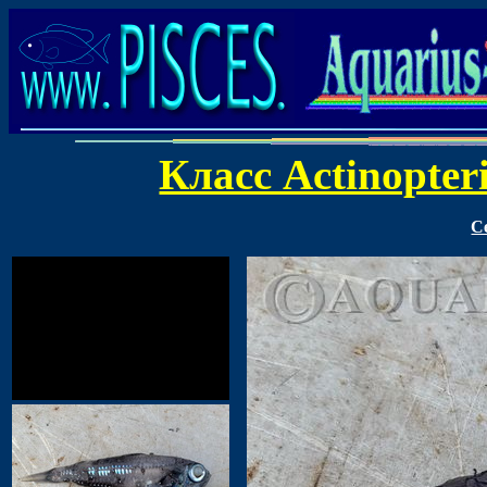
Класс Actinopter
С