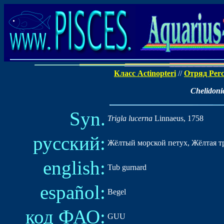
Класс Actinopteri
//
Отряд Perc
Chelidoni
Syn.
Trigla lucerna
Linnaeus, 1758
русский:
Жёлтый морской петух, Жёлтая т
english:
Tub gurnard
español:
Begel
код ФАО:
GUU