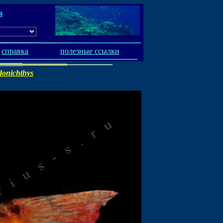
я
справка
полезные ссылки
donichthys