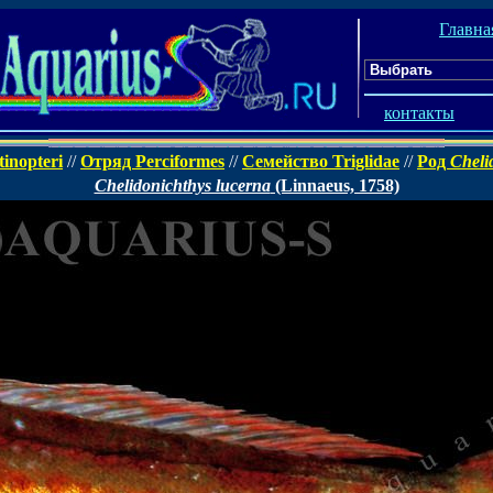
Главна
контакты
inopteri
//
Отряд Perciformes
//
Семейство Triglidae
//
Род
Cheli
Chelidonichthys lucerna
(Linnaeus, 1758)